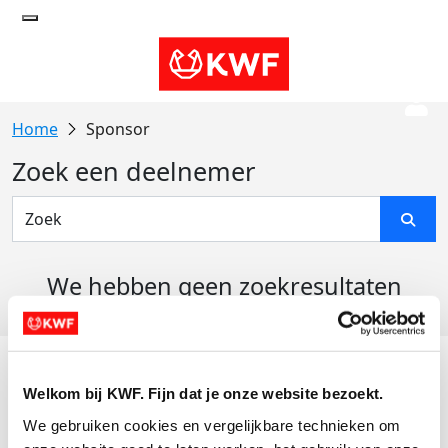
Sponsor
Zoek een deelnemer
We hebben geen zoekresultaten
gevonden
Acties
Welkom bij KWF. Fijn dat je onze website bezoekt.
Actiematerialen
We gebruiken cookies en vergelijkbare technieken om 
Evenementen