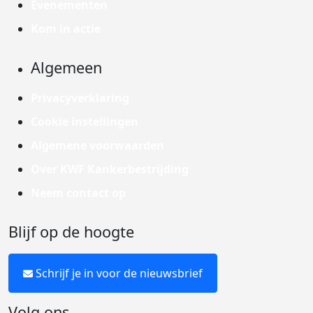
Evenementen
Kom in actie
Algemeen
Privacyverklaring
Cookie instellingen
Algemene voorwaarden
Over KWF Kankerbestrijding
Neem contact op
Blijf op de hoogte
Schrijf je in voor de nieuwsbrief
Volg ons