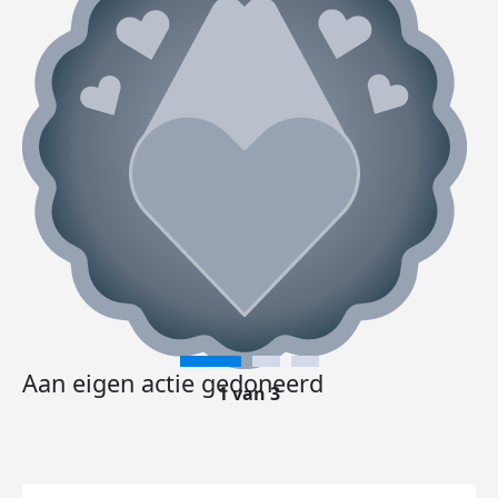
Aan eigen actie gedoneerd
1 van 3