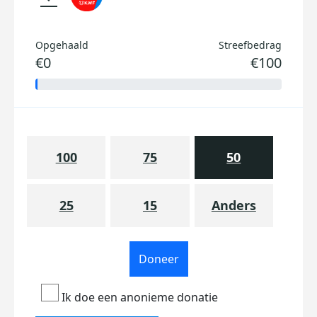
Opgehaald
Streefbedrag
€0
€100
100
75
50
25
15
Anders
Doneer
Ik doe een anonieme donatie