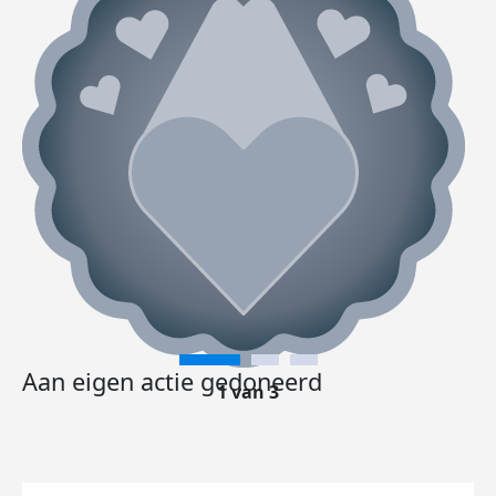
Aan eigen actie gedoneerd
1 van 3