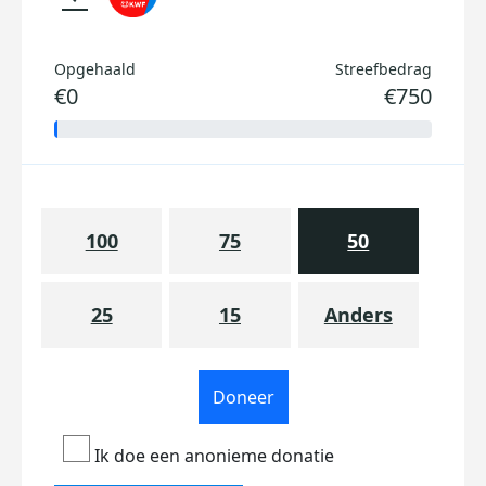
Opgehaald
Streefbedrag
€0
€750
100
75
50
25
15
Anders
Doneer
Ik doe een anonieme donatie