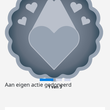
Aan eigen actie gedoneerd
1 van 3