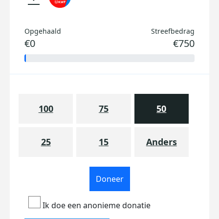
Opgehaald
Streefbedrag
€0
€750
100
75
50
25
15
Anders
Doneer
Ik doe een anonieme donatie