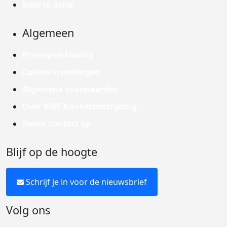
Kom in actie
Algemeen
Privacyverklaring
Cookie instellingen
Algemene voorwaarden
Over KWF Kankerbestrijding
Neem contact op
Blijf op de hoogte
Schrijf je in voor de nieuwsbrief
Volg ons