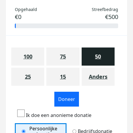
Opgehaald
Streefbedrag
€0
€500
100
75
50
25
15
Anders
Doneer
Ik doe een anonieme donatie
Persoonlijke
Bedrijfsdonatie