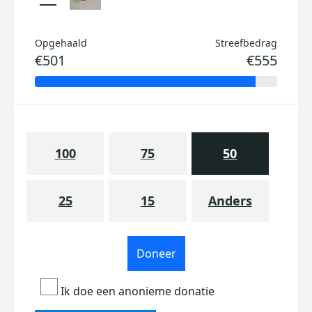
Opgehaald
Streefbedrag
€501
€555
100
75
50
25
15
Anders
Doneer
Ik doe een anonieme donatie