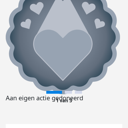
Aan eigen actie gedoneerd
1 van 3