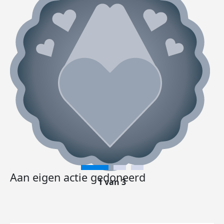
Aan eigen actie gedoneerd
1 van 3