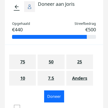
Doneer aan Joris
arrow_back
Opgehaald
Streefbedrag
€440
€500
75
50
25
10
7.5
Anders
Doneer