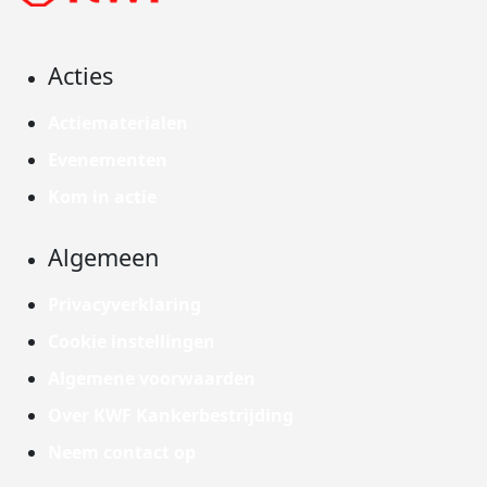
Acties
Actiematerialen
Evenementen
Kom in actie
Algemeen
Privacyverklaring
Cookie instellingen
Algemene voorwaarden
Over KWF Kankerbestrijding
Neem contact op