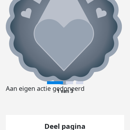
Aan eigen actie gedoneerd
1 van 3
Deel pagina