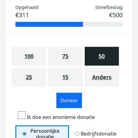
Opgehaald
Streefbedrag
€311
€500
100
75
50
25
15
Anders
Doneer
Ik doe een anonieme donatie
Persoonlijke
Bedrijfsdonatie
donatie