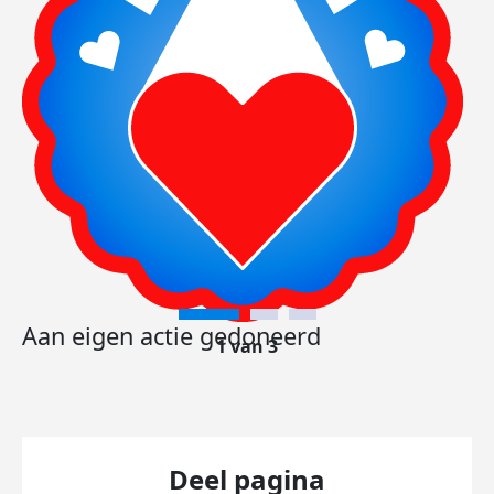
Aan eigen actie gedoneerd
1 van 3
Deel pagina