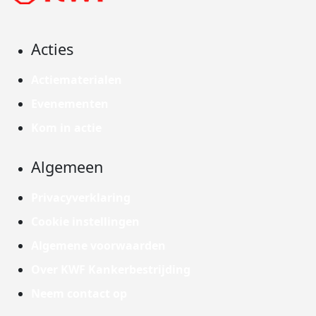
Acties
Actiematerialen
Evenementen
Kom in actie
Algemeen
Privacyverklaring
Cookie instellingen
Algemene voorwaarden
Over KWF Kankerbestrijding
Neem contact op