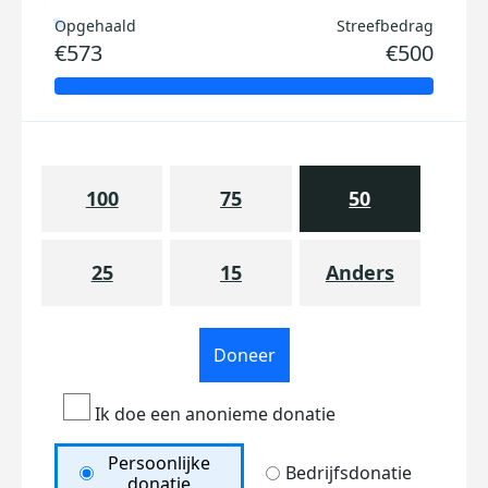
Opgehaald
Streefbedrag
€573
€500
100
75
50
25
15
Anders
Doneer
Ik doe een anonieme donatie
Persoonlijke
Bedrijfsdonatie
donatie