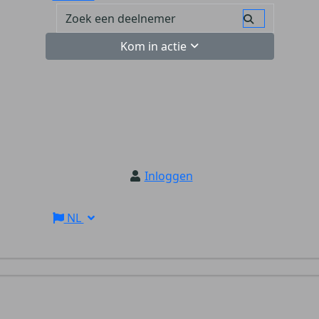
Kom in actie
Inloggen
NL