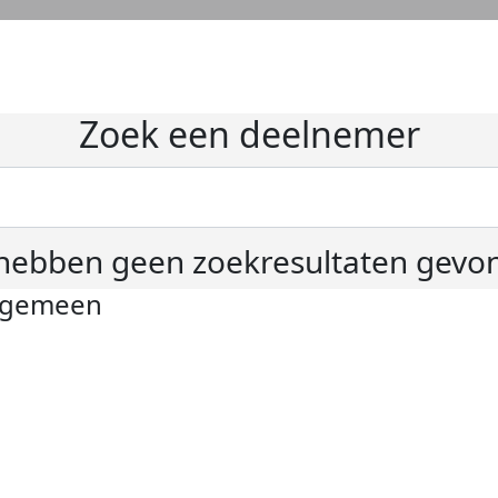
Zoek een deelnemer
hebben geen zoekresultaten gevo
lgemeen
ivacyverklaring
okie instellingen
gemene voorwaarden
er KWF Kankerbestrijding