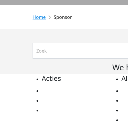
Sponsor
We 
Acties
A
Actiematerialen
Pr
Evenementen
Co
Kom in actie
Al
Ov