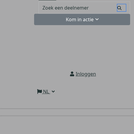
Kom in actie
Inloggen
NL