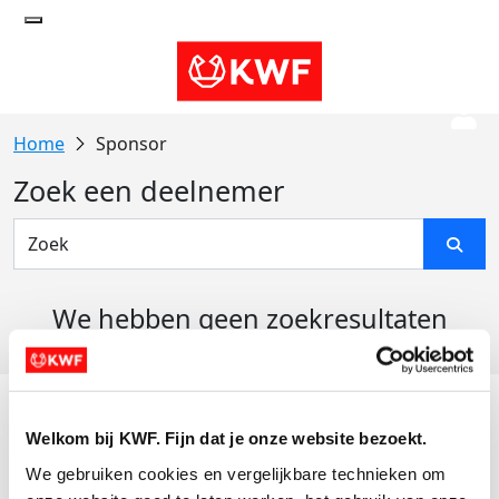
Sponsor
Zoek een deelnemer
We hebben geen zoekresultaten
gevonden
Acties
Welkom bij KWF. Fijn dat je onze website bezoekt.
Actiematerialen
We gebruiken cookies en vergelijkbare technieken om 
Evenementen