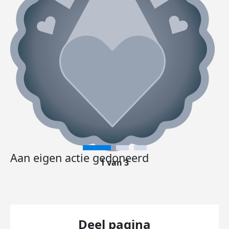
Aan eigen actie gedoneerd
1 van 3
Deel pagina