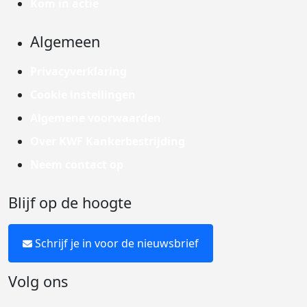
Kom in actie
Algemeen
Privacyverklaring
Cookie instellingen
Algemene voorwaarden
Over KWF Kankerbestrijding
Neem contact op
Blijf op de hoogte
Schrijf je in voor de nieuwsbrief
Volg ons