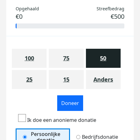
Opgehaald
Streefbedrag
€0
€500
100
75
50
25
15
Anders
Doneer
Ik doe een anonieme donatie
Persoonlijke
Bedrijfsdonatie
donatie