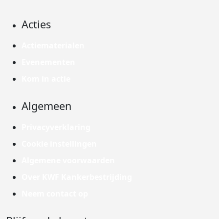
Acties
Actiematerialen
Evenementen
Kom in actie
Algemeen
Privacyverklaring
Cookie instellingen
Algemene voorwaarden
Over KWF Kankerbestrijding
Neem contact op