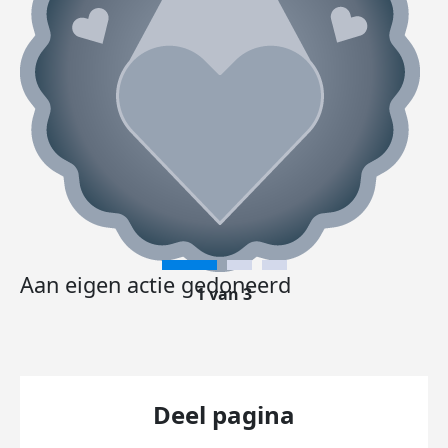
Aan eigen actie gedoneerd
1 van 3
Deel pagina