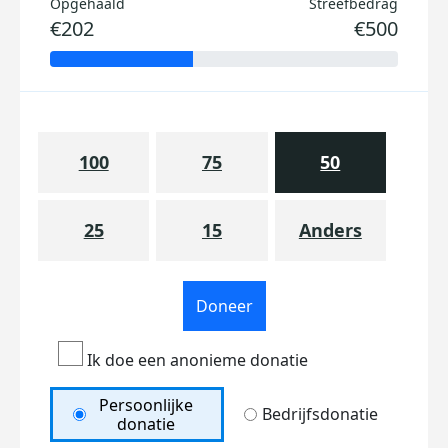
Opgehaald
Streefbedrag
€202
€500
100
75
50
25
15
Anders
Doneer
Ik doe een anonieme donatie
Persoonlijke
Bedrijfsdonatie
donatie