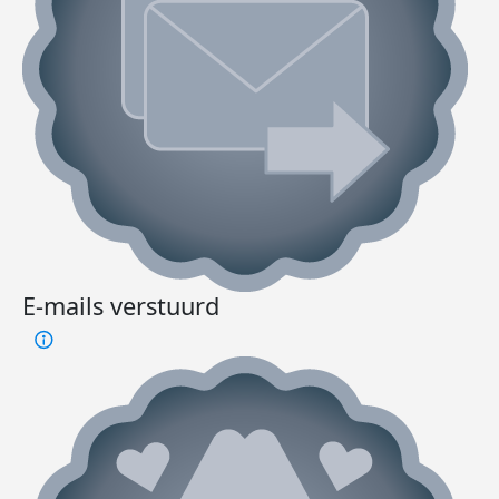
E-mails verstuurd