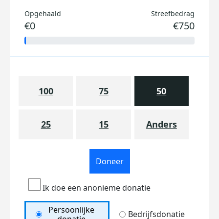
Opgehaald
Streefbedrag
€0
€750
100
75
50
25
15
Anders
Doneer
Ik doe een anonieme donatie
Persoonlijke
Bedrijfsdonatie
donatie