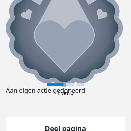
Aan eigen actie gedoneerd
1 van 3
Deel pagina