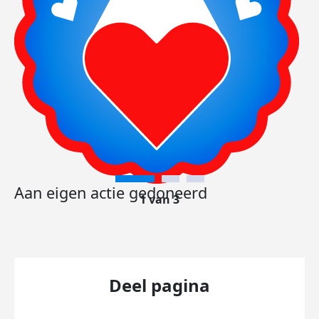
Aan eigen actie gedoneerd
1 van 3
Deel pagina