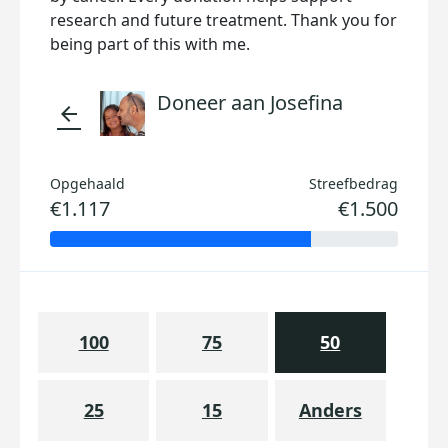
research and future treatment. Thank you for
being part of this with me.
Doneer aan Josefina
arrow_back
Opgehaald
Streefbedrag
€1.117
€1.500
100
75
50
25
15
Anders