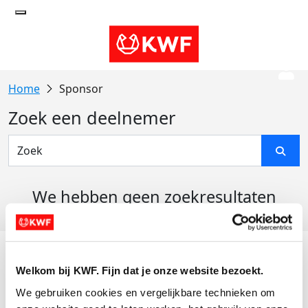
Sponsor
Zoek een deelnemer
We hebben geen zoekresultaten
gevonden
Acties
Welkom bij KWF. Fijn dat je onze website bezoekt.
Actiematerialen
We gebruiken cookies en vergelijkbare technieken om 
Evenementen