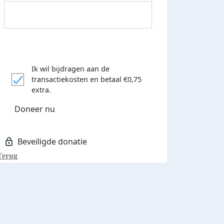
Ik wil bijdragen aan de
transactiekosten
en betaal €0,75
Donateurs bedankt
extra.
Doneer nu
Terug