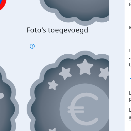
Foto's toegevoegd
€500
verd