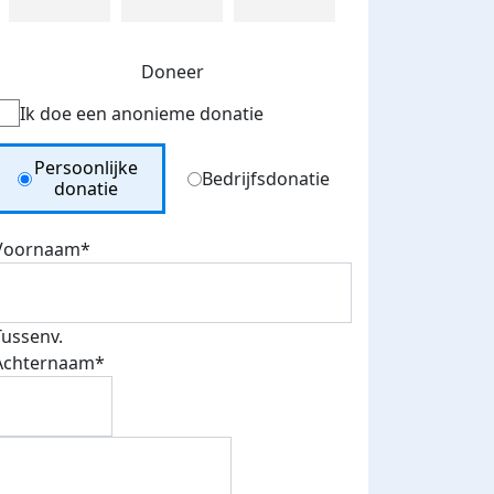
Doneer
Ik doe een anonieme donatie
Donation Type
Persoonlijke
Bedrijfsdonatie
donatie
Voornaam*
Tussenv.
Achternaam*