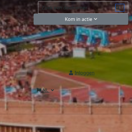
Kom in actie
Inloggen
NL