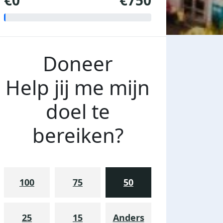
€0
€750
Doneer
Help jij me mijn
doel te
bereiken?
100
75
50
25
15
Anders