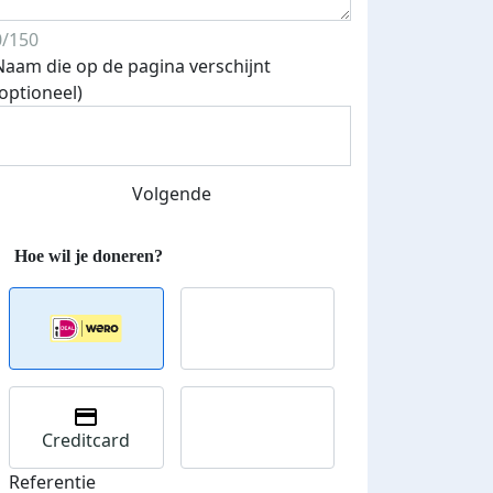
0/150
Naam die op de pagina verschijnt
(optioneel)
Streefbedrag verhoogd
Volgende
Creditcard
Referentie