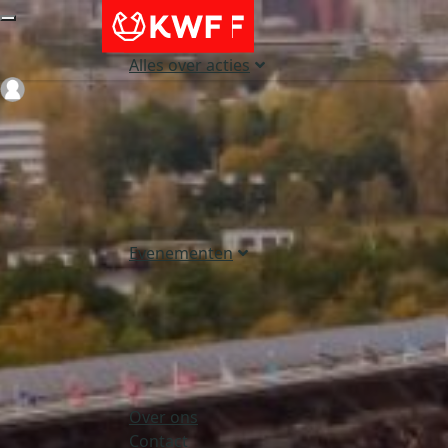
Alles over acties
Login
Evenementen
Over ons
Contact