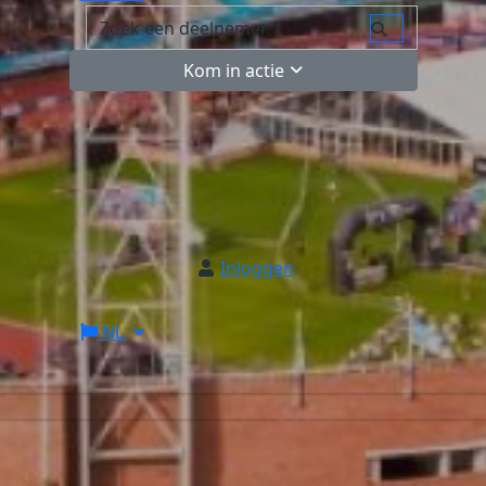
Kom in actie
Inloggen
NL