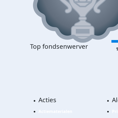
Top fondsenwerver
1
Acties
A
Actiematerialen
Pr