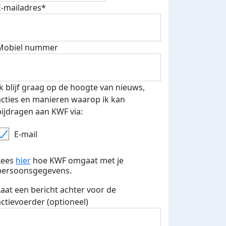
E-mailadres*
Mobiel nummer
 euro opgehaald: t-shirt
E-mails verstuurd
iend
Ik blijf graag op de hoogte van nieuws,
acties en manieren waarop ik kan
bijdragen aan KWF via:
E-mail
Lees
hier
hoe KWF omgaat met je
persoonsgegevens.
Laat een bericht achter voor de
actievoerder (optioneel)