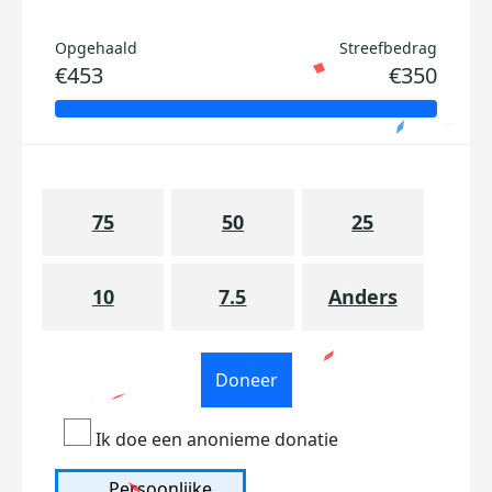
Opgehaald
Streefbedrag
€453
€350
75
50
25
10
7.5
Anders
Doneer
Ik doe een anonieme donatie
Persoonlijke