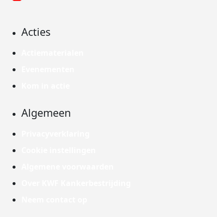
Acties
Actiematerialen
Evenementen
Kom in actie
Algemeen
Privacyverklaring
Cookie instellingen
Algemene voorwaarden
Over KWF Kankerbestrijding
Neem contact op