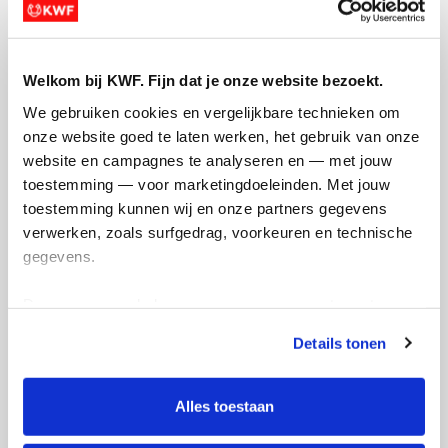
Welkom bij KWF. Fijn dat je onze website bezoekt.
Opgehaald
Streefbedrag
We gebruiken cookies en vergelijkbare technieken om 
€453
€350
onze website goed te laten werken, het gebruik van onze 
website en campagnes te analyseren en — met jouw 
Doneer
toestemming — voor marketingdoeleinden. Met jouw 
toestemming kunnen wij en onze partners gegevens 
verwerken, zoals surfgedrag, voorkeuren en technische 
Josephine's badges
gegevens.
Deze gegevens helpen ons om campagnes te meten, 
prestaties te verbeteren en relevante KWF-content te 
Details tonen
tonen. Je kunt je toestemming op elk moment wijzigen of 
intrekken via Cookie instellingen onderaan de pagina. De 
lijst met cookies is te vinden in het tabblad “details”.
Alles toestaan