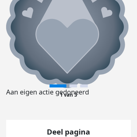
Aan eigen actie gedoneerd
1 van 3
Deel pagina