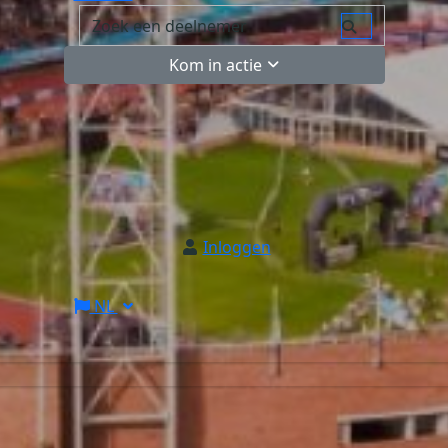
Kom in actie
Inloggen
NL