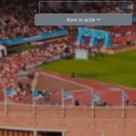
Kom in actie
Inloggen
NL