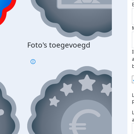
Foto's toegevoegd
€500
verd