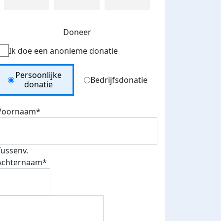
Doneer
Ik doe een anonieme donatie
Donation Type
Persoonlijke
Bedrijfsdonatie
donatie
Voornaam*
Tussenv.
Achternaam*