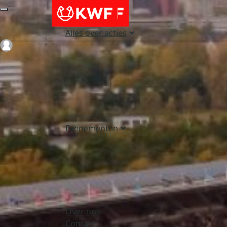
Alles over acties
Login
Evenementen
Over ons
Contact