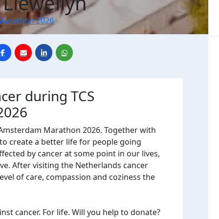
 Llewellyn
Marathon 2026
ncer during TCS
2026
CS Amsterdam Marathon 2026. Together with
o create a better life for people going
fected by cancer at some point in our lives,
e. After visiting the Netherlands cancer
 level of care, compassion and coziness the
st cancer. For life. Will you help to donate?