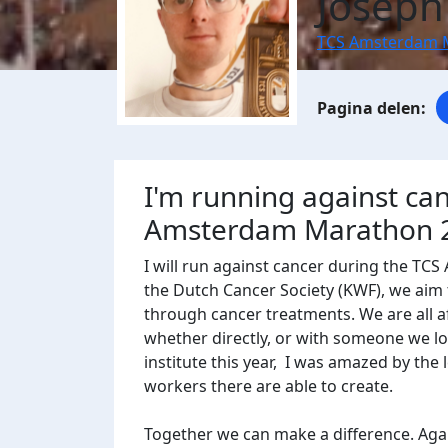
Joseph
TCS Amsterdam 
I'm running against ca
Amsterdam Marathon 
I will run against cancer during the T
the Dutch Cancer Society (KWF), we aim t
through cancer treatments. We are all af
whether directly, or with someone we lov
institute this year, I was amazed by the
workers there are able to create.
Together we can make a difference. Again