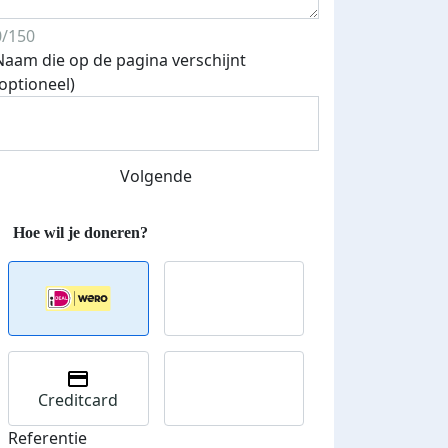
0/150
Naam die op de pagina verschijnt
(optioneel)
Volgende
Streefbedrag verhoogd
Creditcard
Referentie