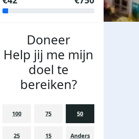
€42
€750
Doneer
Help jij me mijn
doel te
bereiken?
100
75
50
25
15
Anders