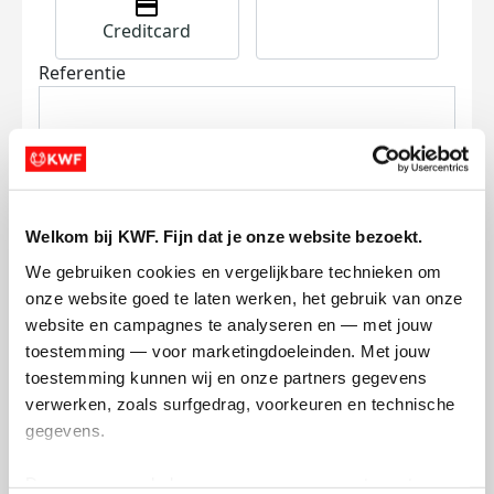
Creditcard
Referentie
Welkom bij KWF. Fijn dat je onze website bezoekt.
We gebruiken cookies en vergelijkbare technieken om 
Ik wil bijdragen aan de transactiekosten
onze website goed te laten werken, het gebruik van onze 
en betaal €0.75 extra.
website en campagnes te analyseren en — met jouw 
Doneer nu
toestemming — voor marketingdoeleinden. Met jouw 
toestemming kunnen wij en onze partners gegevens 
verwerken, zoals surfgedrag, voorkeuren en technische 
gegevens.
Deze gegevens helpen ons om campagnes te meten, 
Opgehaald
Streefbedrag