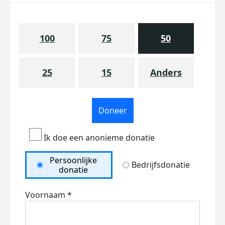
100
75
50
25
15
Anders
Doneer
Ik doe een anonieme donatie
Persoonlijke
Bedrijfsdonatie
donatie
Voornaam *