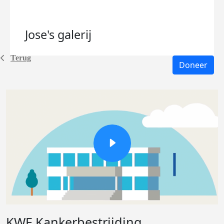
Jose's
galerij
Terug
Doneer
KWF Kankerbestrijding