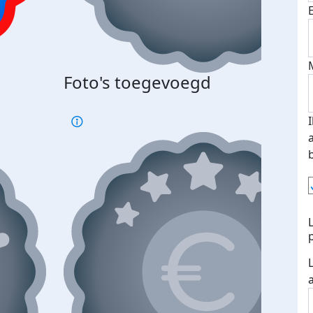
Foto's toegevoegd
€500
verd