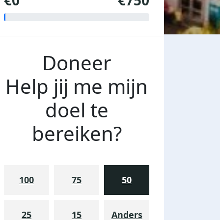
€0
€750
Doneer
Help jij me mijn
doel te
bereiken?
100
75
50
25
15
Anders