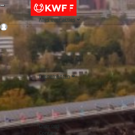
Alles over acties
Login
Evenementen
Over ons
Contact