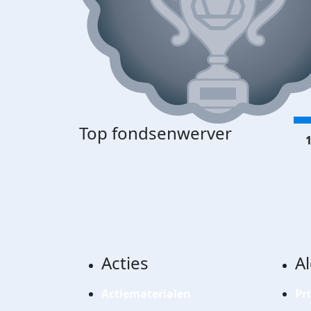
Top fondsenwerver
1
Acties
A
Actiematerialen
Pr