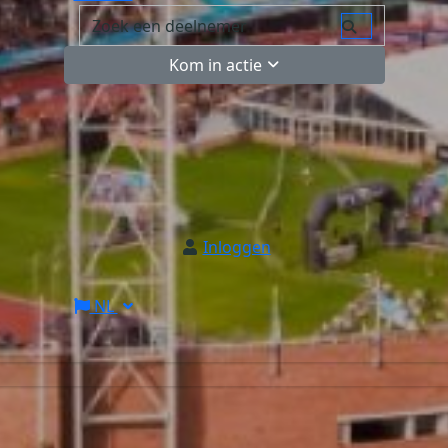
Kom in actie
Inloggen
NL