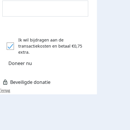
Ik wil bijdragen aan de
transactiekosten
en betaal €0,75
extra.
Donateurs bedankt
Doneer nu
Terug