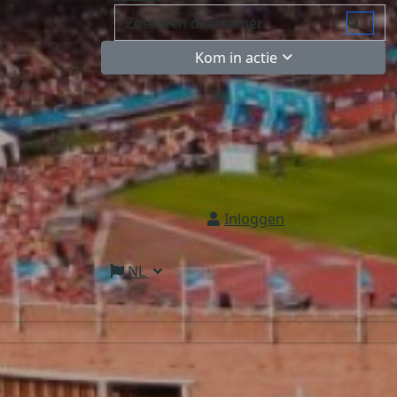
Kom in actie
Inloggen
NL