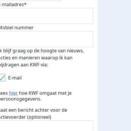
E-mailadres*
Mobiel nummer
 euro opgehaald: t-shirt
E-mails verstuurd
iend
Ik blijf graag op de hoogte van nieuws,
acties en manieren waarop ik kan
bijdragen aan KWF via:
E-mail
Lees
hier
hoe KWF omgaat met je
persoonsgegevens.
Laat een bericht achter voor de
actievoerder (optioneel)