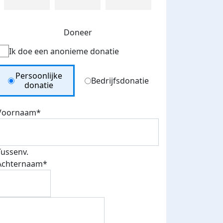
Doneer
Ik doe een anonieme donatie
Donation Type
Persoonlijke
Bedrijfsdonatie
donatie
Voornaam*
Tussenv.
Achternaam*