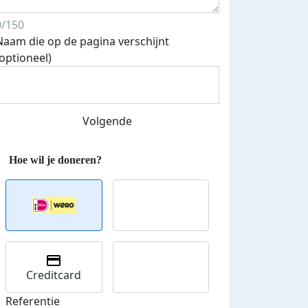
0/150
Naam die op de pagina verschijnt
(optioneel)
Streefbedrag verhoogd
Volgende
Creditcard
Referentie