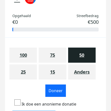
Opgehaald
Streefbedrag
€0
€500
100
75
50
25
15
Anders
Doneer
Ik doe een anonieme donatie