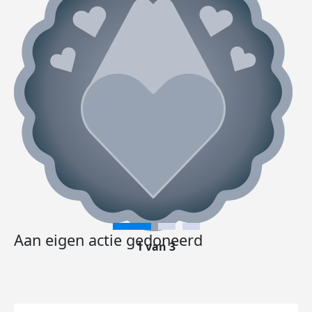
Aan eigen actie gedoneerd
1 van 3