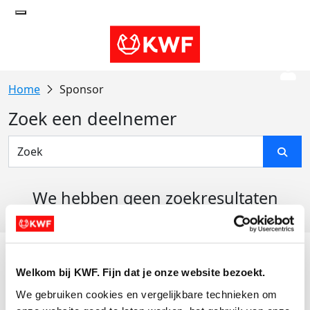
Sponsor
Zoek een deelnemer
We hebben geen zoekresultaten
gevonden
Acties
Welkom bij KWF. Fijn dat je onze website bezoekt.
Actiematerialen
We gebruiken cookies en vergelijkbare technieken om 
Evenementen