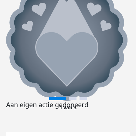
Aan eigen actie gedoneerd
1 van 3