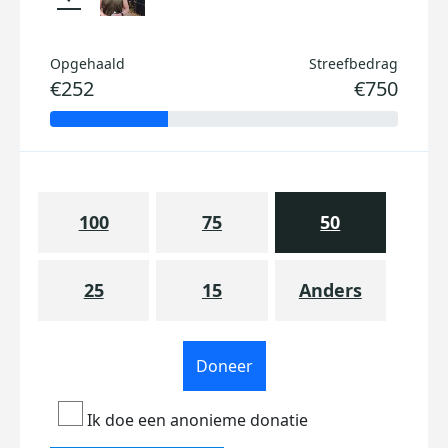
Opgehaald
Streefbedrag
€252
€750
100
75
50
25
15
Anders
Doneer
Ik doe een anonieme donatie