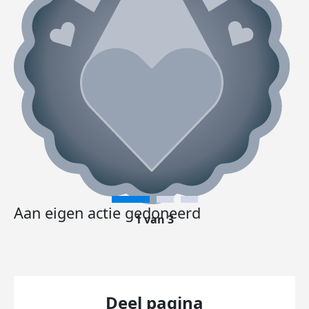
Aan eigen actie gedoneerd
1 van 3
Deel pagina