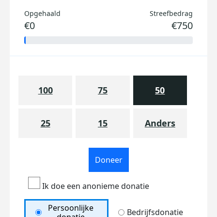
Opgehaald
Streefbedrag
€0
€750
100
75
50
25
15
Anders
Doneer
Ik doe een anonieme donatie
Persoonlijke
Bedrijfsdonatie
donatie