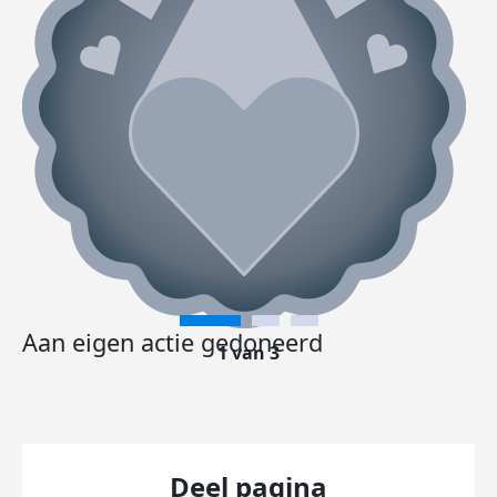
Aan eigen actie gedoneerd
1 van 3
Deel pagina