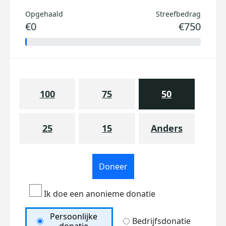
Opgehaald
Streefbedrag
€0
€750
100
75
50
25
15
Anders
Doneer
Ik doe een anonieme donatie
Persoonlijke
Bedrijfsdonatie
donatie