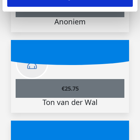
€
50
Anoniem
€
25.75
Ton van der Wal