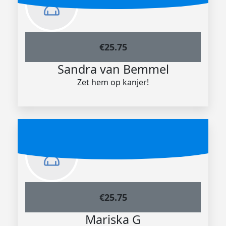
€
25.75
Sandra van Bemmel
Zet hem op kanjer!
€
25.75
Mariska G