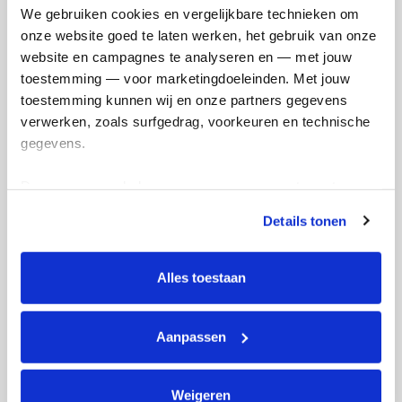
We gebruiken cookies en vergelijkbare technieken om 
onze website goed te laten werken, het gebruik van onze 
website en campagnes te analyseren en — met jouw 
toestemming — voor marketingdoeleinden. Met jouw 
toestemming kunnen wij en onze partners gegevens 
verwerken, zoals surfgedrag, voorkeuren en technische 
gegevens.
€
50
Deze gegevens helpen ons om campagnes te meten, 
Annemieke Ackermans
prestaties te verbeteren en relevante KWF-content te 
Veel succes!
Details tonen
tonen. Je kunt je toestemming op elk moment wijzigen of 
intrekken via Cookie instellingen onderaan de pagina. De 
lijst met cookies is te vinden in het tabblad “details”.
Alles toestaan
Aanpassen
Weigeren