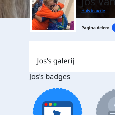
Jos Van
Huis in actie
Jos's
galerij
Jos's badges