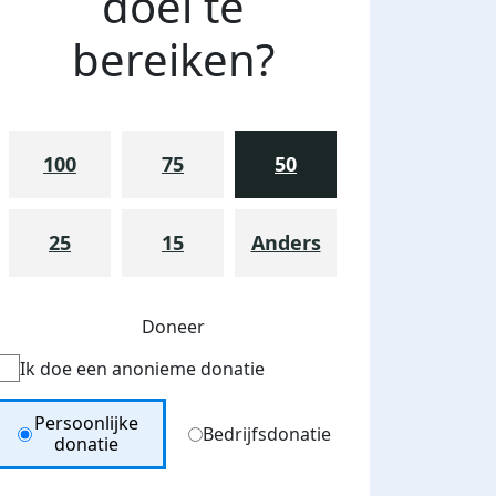
doel te
bereiken?
100
75
50
25
15
Anders
Doneer
Ik doe een anonieme donatie
Donation Type
Persoonlijke
Bedrijfsdonatie
donatie