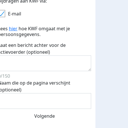
bijdragen aan KWF via:
E-mail
Lees
hier
hoe KWF omgaat met je
persoonsgegevens.
Laat een bericht achter voor de
actievoerder (optioneel)
0/150
Naam die op de pagina verschijnt
(optioneel)
Volgende