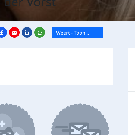
 der Vorst
Weert - Toon
Hermans Huis