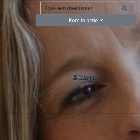
Kom in actie
Inloggen
NL