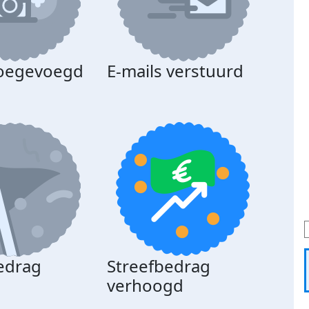
toegevoegd
E-mails verstuurd
edrag
Streefbedrag
d
verhoogd