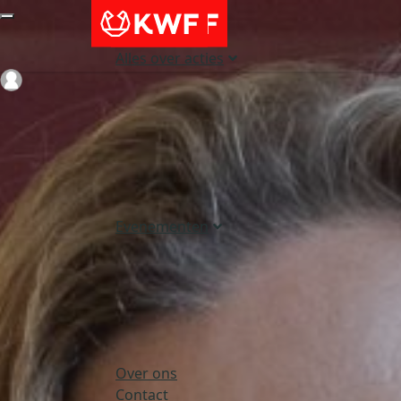
Alles over acties
Login
Evenementen
Over ons
Contact