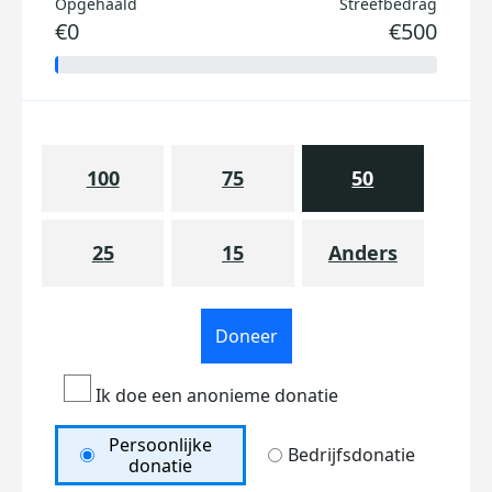
Opgehaald
Streefbedrag
€0
€500
100
75
50
25
15
Anders
Doneer
Ik doe een anonieme donatie
Persoonlijke
Bedrijfsdonatie
donatie