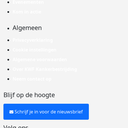
Evenementen
Kom in actie
Algemeen
Privacyverklaring
Cookie instellingen
Algemene voorwaarden
Over KWF Kankerbestrijding
Neem contact op
Blijf op de hoogte
Schrijf je in voor de nieuwsbrief
Volg ons