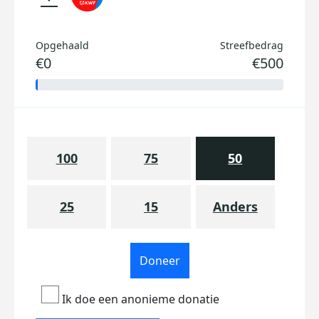
Opgehaald
Streefbedrag
€0
€500
100
75
50
25
15
Anders
Doneer
Ik doe een anonieme donatie