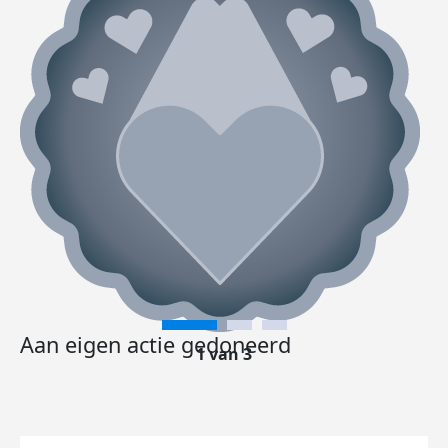
Aan eigen actie gedoneerd
1 van 3