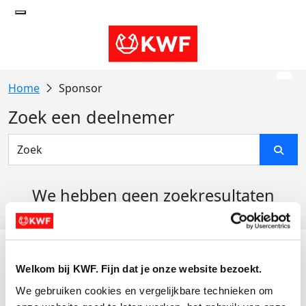
Sponsor
Zoek een deelnemer
We hebben geen zoekresultaten
gevonden
Acties
Welkom bij KWF. Fijn dat je onze website bezoekt.
Actiematerialen
We gebruiken cookies en vergelijkbare technieken om 
Evenementen