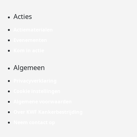
Acties
Actiematerialen
Evenementen
Kom in actie
Algemeen
Privacyverklaring
Cookie instellingen
Algemene voorwaarden
Over KWF Kankerbestrijding
Neem contact op