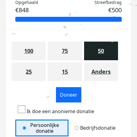
Opgehaald
Streefbedrag
€848
€500
100
75
50
25
15
Anders
Doneer
Ik doe een anonieme donatie
Persoonlijke
Bedrijfsdonatie
donatie