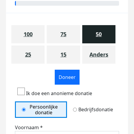
100
75
50
25
15
Anders
Doneer
Ik doe een anonieme donatie
Persoonlijke
Bedrijfsdonatie
donatie
Voornaam *