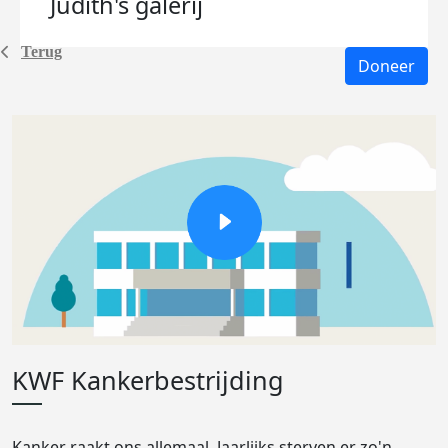
Judith's
galerij
Terug
Doneer
KWF Kankerbestrijding
Kanker raakt ons allemaal. Jaarlijks sterven er zo'n