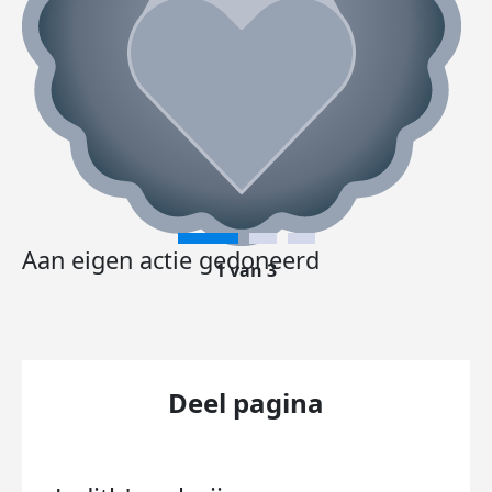
Aan eigen actie gedoneerd
1 van 3
Deel pagina