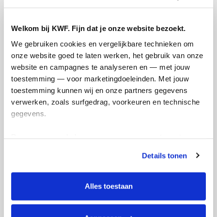
Welkom bij KWF. Fijn dat je onze website bezoekt.
We gebruiken cookies en vergelijkbare technieken om 
onze website goed te laten werken, het gebruik van onze 
website en campagnes te analyseren en — met jouw 
toestemming — voor marketingdoeleinden. Met jouw 
toestemming kunnen wij en onze partners gegevens 
verwerken, zoals surfgedrag, voorkeuren en technische 
gegevens.
Deze gegevens helpen ons om campagnes te meten, 
prestaties te verbeteren en relevante KWF-content te 
Details tonen
tonen. Je kunt je toestemming op elk moment wijzigen of 
intrekken via Cookie instellingen onderaan de pagina. De 
lijst met cookies is te vinden in het tabblad “details”.
Alles toestaan
Actiepagina gemaakt