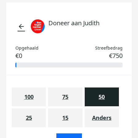
Doneer aan Judith
arrow_back
Opgehaald
Streefbedrag
€0
€750
100
75
50
25
15
Anders