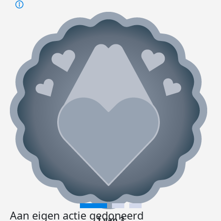
Aan eigen actie gedoneerd
1 van 3