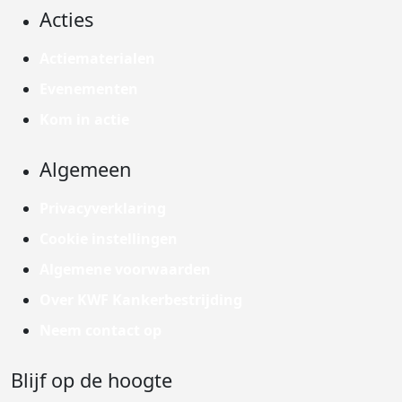
Acties
Actiematerialen
Evenementen
Kom in actie
Algemeen
Privacyverklaring
Cookie instellingen
Algemene voorwaarden
Over KWF Kankerbestrijding
Neem contact op
Blijf op de hoogte