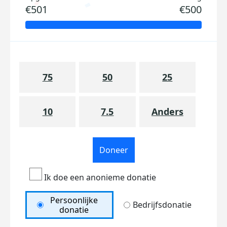
€501
€500
75
50
25
10
7.5
Anders
Doneer
Ik doe een anonieme donatie
Persoonlijke
Bedrijfsdonatie
donatie