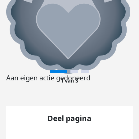
Aan eigen actie gedoneerd
1 van 3
Deel pagina