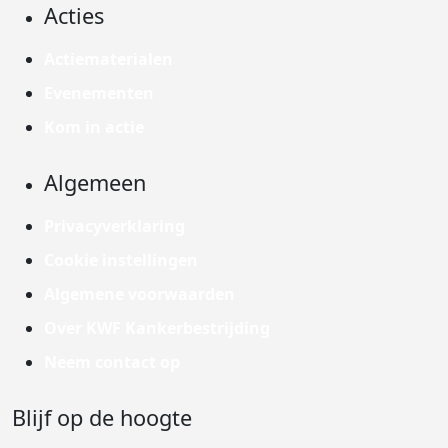
Acties
Actiematerialen
Evenementen
Kom in actie
Algemeen
Privacyverklaring
Cookie instellingen
Algemene voorwaarden
Over KWF Kankerbestrijding
Neem contact op
Blijf op de hoogte