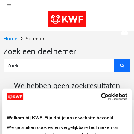
Sponsor
Zoek een deelnemer
We hebben geen zoekresultaten
gevonden
Acties
Welkom bij KWF. Fijn dat je onze website bezoekt.
Actiematerialen
We gebruiken cookies en vergelijkbare technieken om 
Evenementen