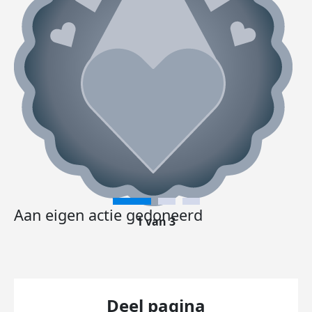
Aan eigen actie gedoneerd
1 van 3
Deel pagina