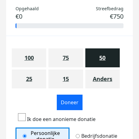
Opgehaald
Streefbedrag
€0
€750
100
75
50
25
15
Anders
Doneer
Ik doe een anonieme donatie
Persoonlijke
Bedrijfsdonatie
donatie