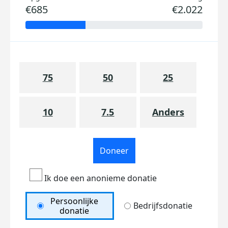
€685
€2.022
75
50
25
10
7.5
Anders
Doneer
Ik doe een anonieme donatie
Persoonlijke
Bedrijfsdonatie
donatie