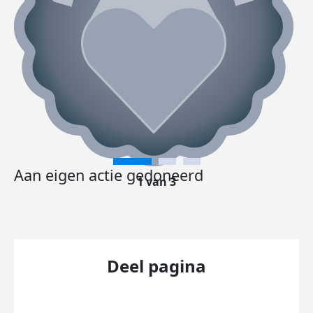
Aan eigen actie gedoneerd
1 van 3
Deel pagina