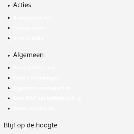
Acties
Actiematerialen
Evenementen
Kom in actie
Algemeen
Privacyverklaring
Cookie instellingen
Algemene voorwaarden
Over KWF Kankerbestrijding
Neem contact op
Blijf op de hoogte