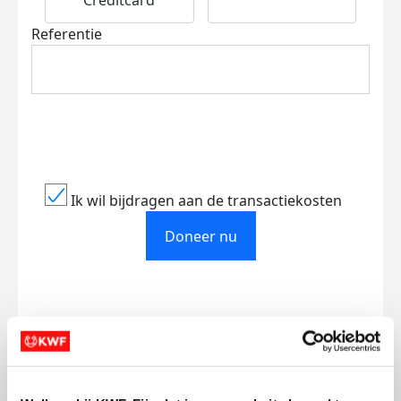
Creditcard
Referentie
Ik wil bijdragen aan de transactiekosten
Doneer nu
Opgehaald
Streefbedrag
€761
€500