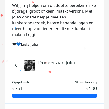
Wil jij mij helpen om dit doel te bereiken? Elke
bijdrage, groot of klein, maakt verschil. Met
jouw donatie help je mee aan
kankeronderzoek, betere behandelingen en
meer hoop voor iedereen die met kanker te
maken krijgt.
❤️💙Liefs Julia
Doneer aan Julia
arrow_back
Opgehaald
Streefbedrag
€761
€500