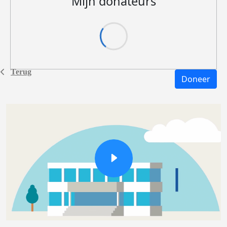
Mijn donateurs
Terug
Doneer