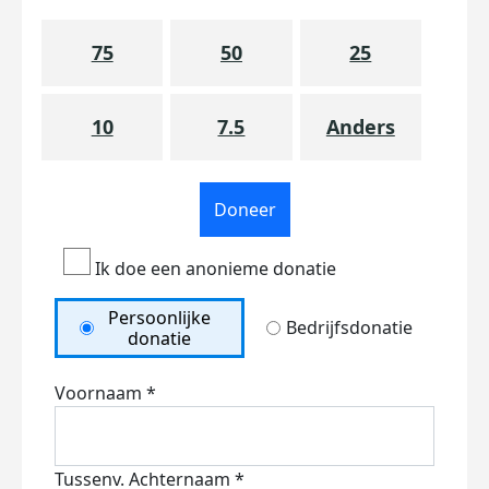
75
50
25
10
7.5
Anders
Doneer
Ik doe een anonieme donatie
Persoonlijke
Bedrijfsdonatie
donatie
Voornaam *
Tussenv.
Achternaam *