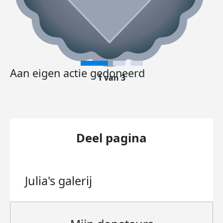
Aan eigen actie gedoneerd
1 van 3
Deel pagina
Julia's
galerij