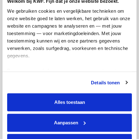
Welkom bij KWF. Fijn dat je onze website bezoekt.
Doneer
We gebruiken cookies en vergelijkbare technieken om 
onze website goed te laten werken, het gebruik van onze 
Julia's badges
website en campagnes te analyseren en — met jouw 
toestemming — voor marketingdoeleinden. Met jouw 
toestemming kunnen wij en onze partners gegevens 
verwerken, zoals surfgedrag, voorkeuren en technische 
gegevens.
Deze gegevens helpen ons om campagnes te meten, 
prestaties te verbeteren en relevante KWF-content te 
Details tonen
tonen. Je kunt je toestemming op elk moment wijzigen of 
intrekken via Cookie instellingen onderaan de pagina. De 
lijst met cookies is te vinden in het tabblad “details”.
Alles toestaan
Aanpassen