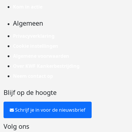
Kom in actie
Algemeen
Privacyverklaring
Cookie instellingen
Algemene voorwaarden
Over KWF Kankerbestrijding
Neem contact op
Blijf op de hoogte
Schrijf je in voor de nieuwsbrief
Volg ons