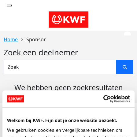
Sponsor
Zoek een deelnemer
We hebben geen zoekresultaten
gevonden
Acties
Welkom bij KWF. Fijn dat je onze website bezoekt.
Actiematerialen
We gebruiken cookies en vergelijkbare technieken om 
Evenementen