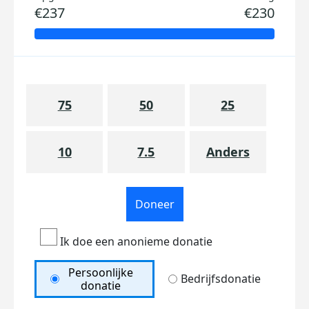
€237
€230
75
50
25
10
7.5
Anders
Doneer
Ik doe een anonieme donatie
Persoonlijke
Bedrijfsdonatie
donatie