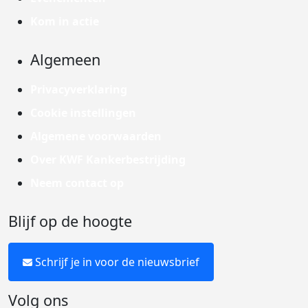
Kom in actie
Algemeen
Privacyverklaring
Cookie instellingen
Algemene voorwaarden
Over KWF Kankerbestrijding
Neem contact op
Blijf op de hoogte
Schrijf je in voor de nieuwsbrief
Volg ons