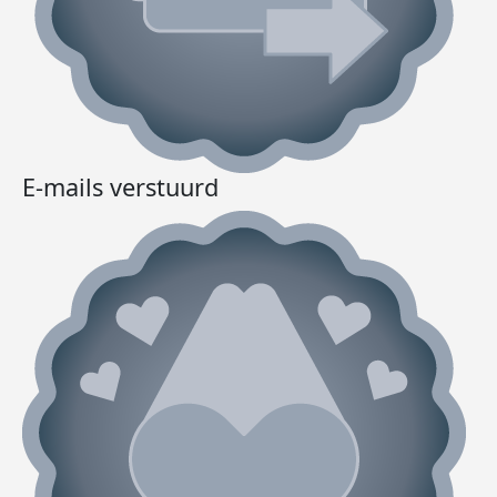
E-mails verstuurd