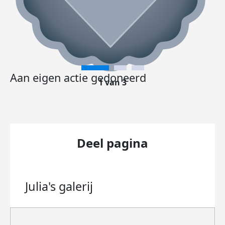
Aan eigen actie gedoneerd
1 van 3
Deel pagina
Julia's
galerij