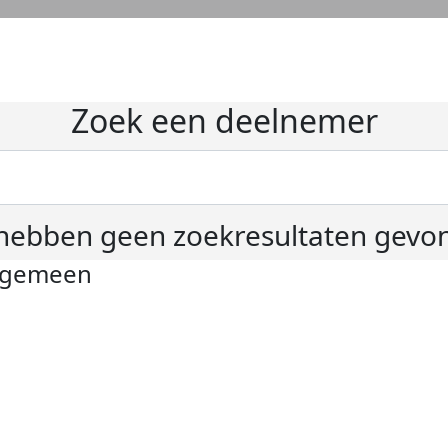
Zoek een deelnemer
hebben geen zoekresultaten gevo
lgemeen
ivacyverklaring
okie instellingen
gemene voorwaarden
er KWF Kankerbestrijding