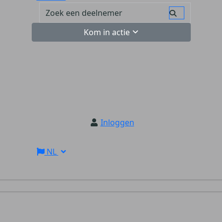
Kom in actie
Inloggen
NL