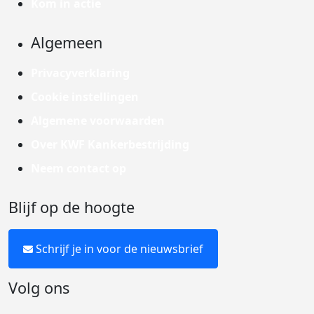
Kom in actie
Algemeen
Privacyverklaring
Cookie instellingen
Algemene voorwaarden
Over KWF Kankerbestrijding
Neem contact op
Blijf op de hoogte
Schrijf je in voor de nieuwsbrief
Volg ons