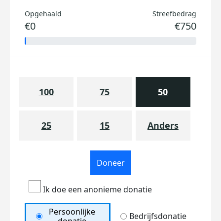
Opgehaald
Streefbedrag
€0
€750
100
75
50
25
15
Anders
Doneer
Ik doe een anonieme donatie
Persoonlijke
Bedrijfsdonatie
donatie