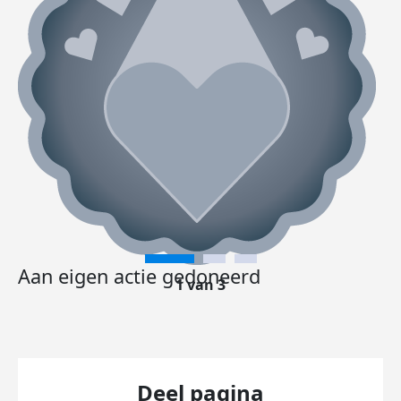
Aan eigen actie gedoneerd
1 van 3
Deel pagina