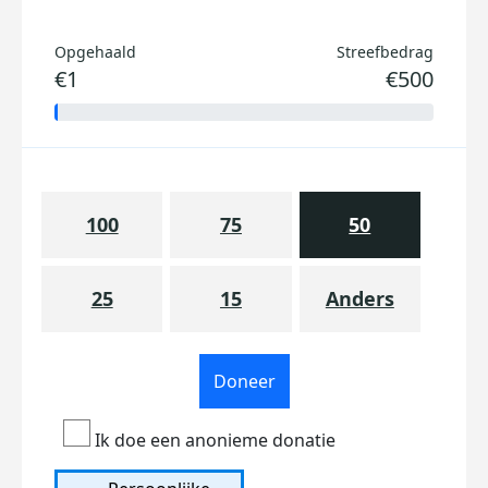
Opgehaald
Streefbedrag
€1
€500
100
75
50
25
15
Anders
Doneer
Ik doe een anonieme donatie