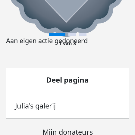
Aan eigen actie gedoneerd
1 van 3
Deel pagina
Julia's
galerij
Mijn donateurs