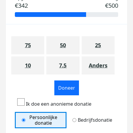
€342
€500
75
50
25
10
7.5
Anders
Doneer
Ik doe een anonieme donatie
Persoonlijke
Bedrijfsdonatie
donatie