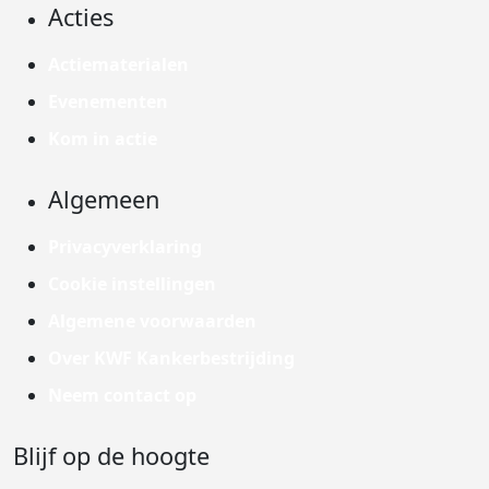
Acties
Actiematerialen
Evenementen
Kom in actie
Algemeen
Privacyverklaring
Cookie instellingen
Algemene voorwaarden
Over KWF Kankerbestrijding
Neem contact op
Blijf op de hoogte