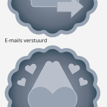
E-mails verstuurd