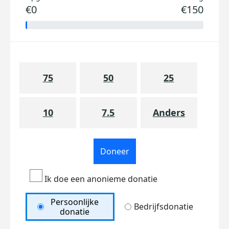
€0
€150
75
50
25
10
7.5
Anders
Doneer
Ik doe een anonieme donatie
Persoonlijke
Bedrijfsdonatie
donatie