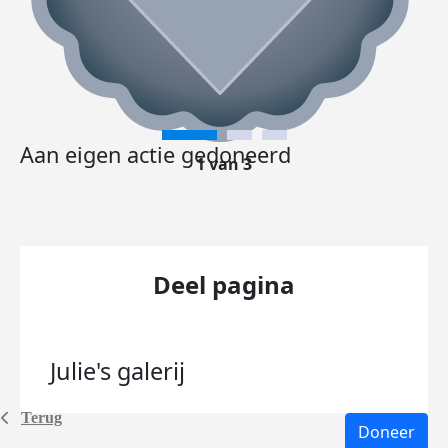
Aan eigen actie gedoneerd
1 van 3
Deel pagina
Julie's
galerij
Terug
Doneer