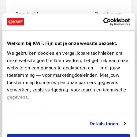
Opgehaald
Streefbedrag
€0
€150
Doneer
Welkom bij KWF. Fijn dat je onze website bezoekt.
We gebruiken cookies en vergelijkbare technieken om 
Julie's badges
onze website goed te laten werken, het gebruik van onze 
website en campagnes te analyseren en — met jouw 
toestemming — voor marketingdoeleinden. Met jouw 
toestemming kunnen wij en onze partners gegevens 
verwerken, zoals surfgedrag, voorkeuren en technische 
gegevens.
Deze gegevens helpen ons om campagnes te meten, 
prestaties te verbeteren en relevante KWF-content te 
Details tonen
tonen. Je kunt je toestemming op elk moment wijzigen of 
intrekken via Cookie instellingen onderaan de pagina. De 