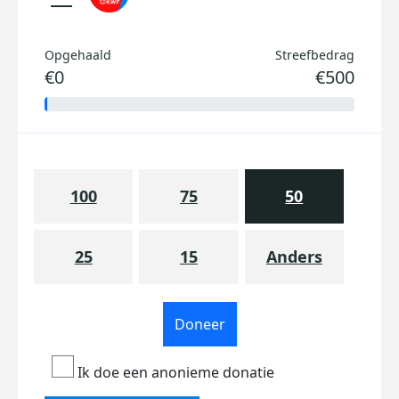
Opgehaald
Streefbedrag
€0
€500
100
75
50
25
15
Anders
Doneer
Ik doe een anonieme donatie