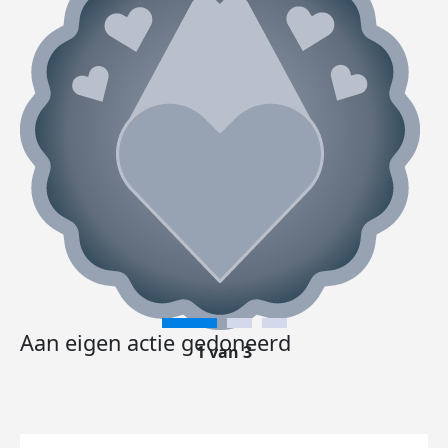
Aan eigen actie gedoneerd
1 van 3