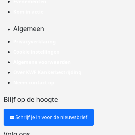
Evenementen
Kom in actie
Algemeen
Privacyverklaring
Cookie instellingen
Algemene voorwaarden
Over KWF Kankerbestrijding
Neem contact op
Blijf op de hoogte
Schrijf je in voor de nieuwsbrief
Volg ons