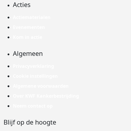
Acties
Actiematerialen
Evenementen
Kom in actie
Algemeen
Privacyverklaring
Cookie instellingen
Algemene voorwaarden
Over KWF Kankerbestrijding
Neem contact op
Blijf op de hoogte