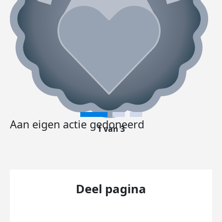
Aan eigen actie gedoneerd
1 van 3
Deel pagina