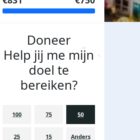
€831
€750
Doneer
Help jij me mijn
doel te
bereiken?
100
75
50
25
15
Anders