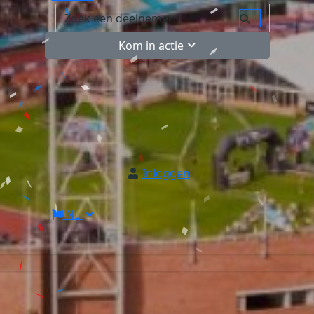
Kom in actie
Inloggen
NL