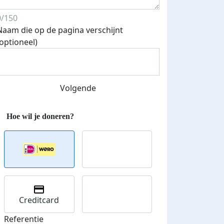
0/150
Naam die op de pagina verschijnt
(optioneel)
Streefbedrag verhoogd
Volgende
Creditcard
Referentie