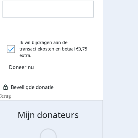
Ik wil bijdragen aan de
transactiekosten
en betaal €0,75
extra.
Donateurs bedankt
Doneer nu
Terug
Mijn donateurs