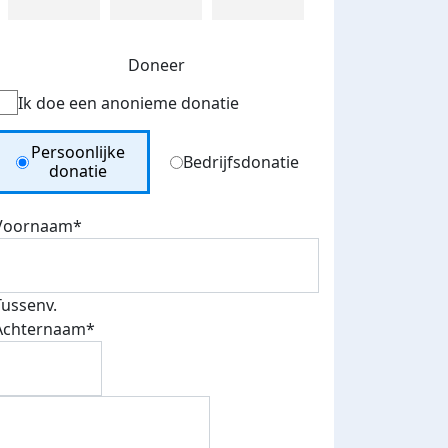
Doneer
Ik doe een anonieme donatie
Donation Type
Persoonlijke
Bedrijfsdonatie
donatie
Voornaam*
Tussenv.
Achternaam*