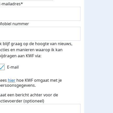
E-mailadres*
Mobiel nummer
 euro opgehaald: t-shirt
E-mails verstuurd
iend
Ik blijf graag op de hoogte van nieuws,
acties en manieren waarop ik kan
bijdragen aan KWF via:
E-mail
Lees
hier
hoe KWF omgaat met je
persoonsgegevens.
Laat een bericht achter voor de
actievoerder (optioneel)