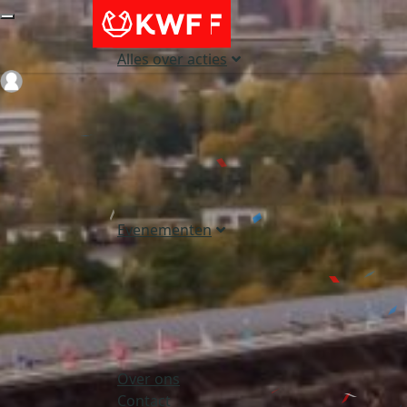
Alles over acties
Login
Evenementen
Over ons
Contact