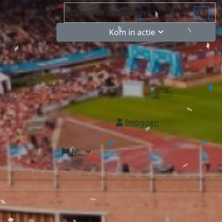
Kom in actie
Inloggen
NL