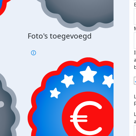
Foto's toegevoegd
€500
verd