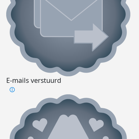
E-mails verstuurd