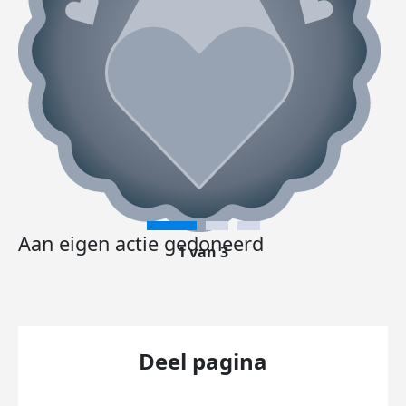
Aan eigen actie gedoneerd
1 van 3
Deel pagina