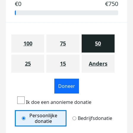
€0
€750
100
75
50
25
15
Anders
Doneer
Ik doe een anonieme donatie
Persoonlijke
Bedrijfsdonatie
donatie